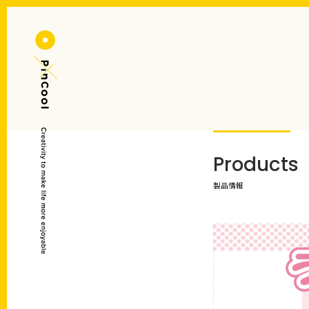
Products
製品情報