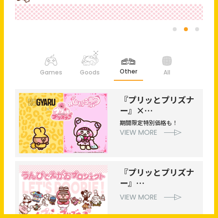
＞
＞
＞
Other
Games
Goods
All
『プリッとプリズナ
Jp
En
ー』×
「KOGYARU」「ひ
期間限定特別価格も！
めらぶ」
VIEW MORE
コラボレーション決
定！
『プリッとプリズナ
ー』
うんぴでえがおプロ
VIEW MORE
ジェクト